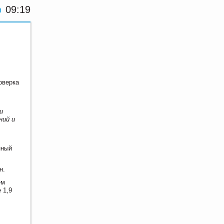
09:19
оверка
и
ний и
нный
н.
ем
 1,9