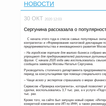
НОВОСТИ
30 ОКТ
2020 12:03
Сергунина рассказала о популярнос
С начала этого года в список самых популярных онл
контрагента» и «Формирование налоговой декларации п
предпринимательства и инновационного развития Москв
– На городском портале для малого бизнеса собрано м
упрощают для предпринимателей различные рутинные 
другие. С начала 2020 года ими воспользовались свыш
сообщила заммэра Москвы Наталья Сергунина.
Руководитель столичного департамента предпринимател
период за консультациями при помощи специального сер
– Чаще всего у экспертов спрашивали о мерах финанс
Сервисом «Проверка контрагента», который позволяет 
сделки, воспользовались 3,7 тыс. раз, а к услуге «По
тыс. раз.
Кроме того, на сайте был запущен новый сервис «Инте
конкретной компании или ИП по ИНН, а также рекоменд