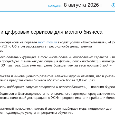
8 августа 2026
г
сегодня:
ти цифровых сервисов для малого бизнеса
айн-сервисов на портале
mbm.mos.ru
входят услуги «Консультация», «Пр
о УСН». Об этом рассказали в пресс-службе департамента
ы.
ного полезных функций, в том числе более 20 отраслевых сервисов. Он
процедуры, такие как регистрация фирмы, поиск подходящих помеще
е 30 тыс. раз. Это уже на треть больше, чем за весь прошлый год
, –
ьства и инновационного развития Алексей Фурсин отметил, что в указа
виса представители бизнеса обратились более 3,8 тыс. раз.
овой поддержки, запуске стартапа и налогообложении
, – пояснил Фурси
убедиться в благонадежности потенциального партнера перед заключени
дготовка налоговой декларации по УСН» предприниматели прибегали более
рактивный помощник», который адресно подбирает меры поддержки для
ует подходящие услуги и программы обучения.