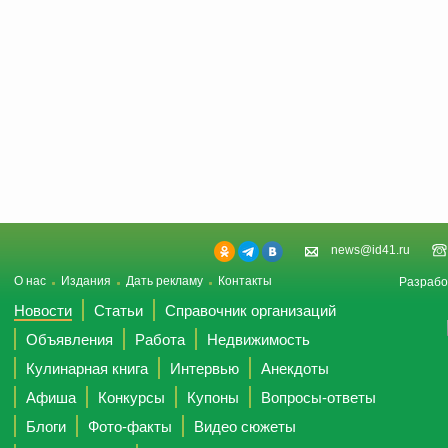
news@id41.ru
О нас
Издания
Дать рекламу
Контакты
Разрабо
Новости
Статьи
Справочник организаций
Объявления
Работа
Недвижимость
Кулинарная книга
Интервью
Анекдоты
Афиша
Конкурсы
Купоны
Вопросы-ответы
Блоги
Фото-факты
Видео сюжеты