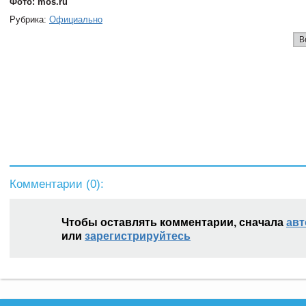
Фото: mos.ru
Рубрика:
Официально
В
Комментарии (
0
):
Чтобы оставлять комментарии, сначала
авт
или
зарегистрируйтесь