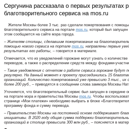
Сергунина рассказала о первых результатах 
благотворительного сервиса на mos.ru
Жители Москвы более 3 тыс. раз сделали пожертвования с помощ
благотворительного сервиса на портале
mos.ru
, который был запущен 
этом сообщается на сайте мэра города.
– Жителям столицы, сделавшим пожертвование на благотворител
помощью нового сервиса на портале
mos.ru
, направлены первые уве
результатах его работы,
– говорится в материале.
Отмечается, что из уведомлений горожане могут узнать о количестве
переводов, а также о распределении средств между фондами-участн
– Такие уведомления с отчетом о работе сервиса горожане будут 
регулярно. На данный момент к проекту присоединились 15 благот
организаций. Количество пожертвований уже превысило 3 тыс., их 
более 200 руб.,
– приводятся в сообщении слова заммэра Москвы Нат
Уточняется, что благотворительный сервис был запущен в середине о
на портале мэра и правительства Москвы
mos.ru
. Чтобы воспользоват
странице «Мои платежи» необходимо выбрать в блоке «Благотворите
программу фонда и сумму перевода.
– Правительство Москвы на постоянной основе поддерживает бла
инициативы. В 2020 году общая сумма поддержки благотворительн
организаций в столице превысила 300 млн руб.,
– поясняется в матер