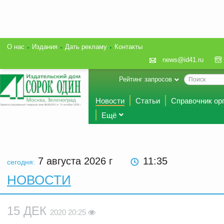
О нас
Издания
Дать рекламу
Контакты
news@id41.ru
Рейтинг запросов
Новости
Статьи
Справочник ор
Ещё
7 августа 2026
г
11:35
сегодня:
НОВОСТИ
15 ДЕК
2020 20:25