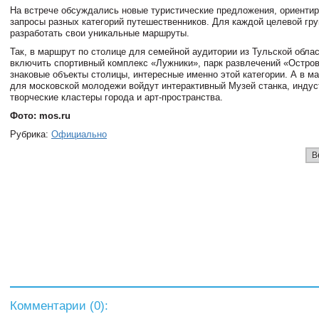
На встрече обсуждались новые туристические предложения, ориенти
запросы разных категорий путешественников. Для каждой целевой гр
разработать свои уникальные маршруты.
Так, в маршрут по столице для семейной аудитории из Тульской обла
включить спортивный комплекс «Лужники», парк развлечений «Остров
знаковые объекты столицы, интересные именно этой категории. А в м
для московской молодежи войдут интерактивный Музей станка, инду
творческие кластеры города и арт-пространства.
Фото: mos.ru
Рубрика:
Официально
В
Комментарии (
0
):