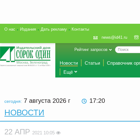
О нас
Издания
Дать рекламу
Контакты
news@id41.ru
Рейтинг запросов
Новости
Статьи
Справочник ор
Ещё
7 августа 2026
г
17:20
сегодня:
НОВОСТИ
22 АПР
2021 10:05