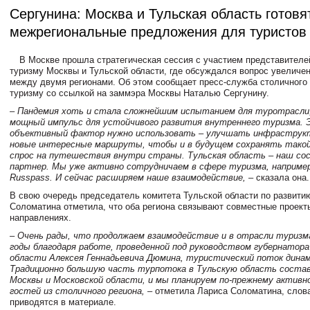
Сергунина: Москва и Тульская область готовя
межрегиональные предложения для туристов
В Москве прошла стратегическая сессия с участием представителе
туризму Москвы и Тульской области, где обсуждался вопрос увеличен
между двумя регионами. Об этом сообщает пресс-служба столичного 
туризму со ссылкой на заммэра Москвы Наталью Сергунину.
– Пандемия хоть и стала сложнейшим испытанием для туротрасли,
мощный импульс для устойчивого развития внутреннего туризма.
объективный фактор нужно использовать – улучшать инфраструкт
новые интересные маршруты, чтобы и в будущем сохранять такой
спрос на путешествия внутри страны. Тульская область – наш сос
партнер. Мы уже активно сотрудничаем в сфере туризма, например
Russpass. И сейчас расширяем наше взаимодействие,
– сказала она.
В свою очередь председатель комитета Тульской области по развити
Соломатина отметила, что оба региона связывают совместные проект
направлениях.
– Очень рады, что продолжаем взаимодействие и в отрасли туризма
годы благодаря работе, проведенной под руководством губернатора
области Алексея Геннадьевича Дюмина, туристический поток дина
Традиционно большую часть турпотока в Тульскую область соста
Москвы и Московской области, и мы планируем по-прежнему активн
гостей из столичного региона,
– отметила
Лариса Соломатина
, слов
приводятся в материале.