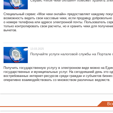
Сервис «Мои чеки онлайн» поможет хранить эле
Специальный сервис «Мои чеки онлайн» предоставляет каждому пок
возможность видеть свои кассовые чеки, если продавцу добровольно
о номере телефона или адресе электронной почты. Пользователь сер
только контролировать свои расчеты, но и хранить чеки для получени
вычетов.
13.03.2025
Получайте услуги налоговой службы на Портале 
Получить государственную услугу в электронном виде можно на Еди
государственных и муниципальных услуг. На сегодняшний день это о
востребованных интернет-ресурсов среди граждан и субъектов бизне
оперативно взаимодействовать со множеством различных ведомств.
Вс