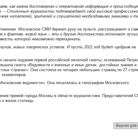
аем, как важна достоверная и оперативная информация о происходяще
н.
– Столичные журналисты подтверждают свой высокий профессиона
ружая читателей, зрителей и слушателей необходимыми знаниями и т
ственная. Московские СМИ держат руку на пульсе, рассказывают о са
ие к фактам, живой язык – эти и другие достоинства отличают лучш
мость которой невозможно переоценить.
получия, новых творческих успехов. И пусть 2021 год будет щедрым на
о начале издания первой российской печатной газеты, основанной Петром
е вышла газета «Ведомости о военных и иных делах, достойных знания и
тных странах». Она состояла из четырех небольших страниц по 27 стро
у экземпляров.
«Московские ведомости». Она печаталась в типографии Московского
чение премий города Москвы в области журналистики. Представителей 
 о жизни столицы.
Версия для 