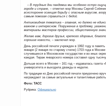
– В трудные дни пандемии мы особенно остро ощущ
городе и стране, –
отметил мэр Москвы Сергей Собяни
всесторонне освещая борьбу с опасным вирусом, воо
самым помогая справиться с бедой.
Антиковидная тематика – главная, но далеко не един
важном и интересном. Погружение в проблему, уважен
материалы мастеров профессии, общественную значи
Желаю вам, дорогие друзья, крепкого здоровья, благо
хорошие новости, –
заключил мэр
.
День российской печати учрежден в 1992 году в память 
января (2 января по старому стилю) 1703 года в Москв
случившихся в Московском государстве и во иных окрес
каждая. Тираж январского номера составил одну тысяч
Дольше всего в Москве – 161 год – издавалась газета 
университета и выходила дважды в неделю.
По традиции ко Дню российской печати приурочено вру
награждают за самые актуальные и талантливые работы
Фото: ТАСС
Рубрика:
Официально