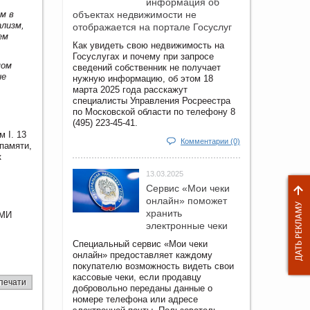
информация об
м в
объектах недвижимости не
лизм,
отображается на портале Госуслуг
ем
Как увидеть свою недвижимость на
Госуслугах и почему при запросе
мом
сведений собственник не получает
ие
нужную информацию, об этом 18
марта 2025 года расскажут
специалисты Управления Росреестра
по Московской области по телефону 8
(495) 223-45-41.
 I. 13
Комментарии (0)
 памяти,
к
13.03.2025
Сервис «Мои чеки
онлайн» поможет
хранить
СМИ
электронные чеки
Специальный сервис «Мои чеки
онлайн» предоставляет каждому
покупателю возможность видеть свои
кассовые чеки, если продавцу
печати
добровольно переданы данные о
номере телефона или адресе