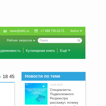
news@id41.ru
+7 499 735-22-71
Войти
Рейтинг запросов
едвижимость
Кулинарная книга
Ещё
18 45
Новости по теме
14.03.2025
Специалисты
Подмосковного
Росреестра
расскажут, почему