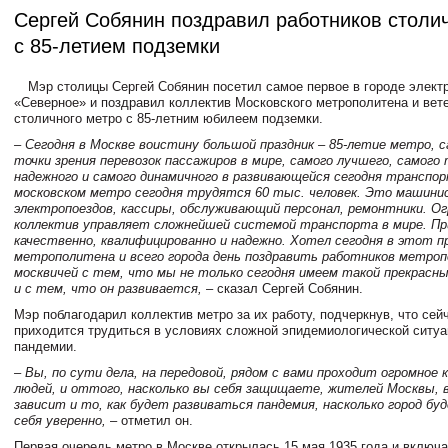
Сергей Собянин поздравил работников столи
с 85-летием подземки
Мэр столицы Сергей Собянин посетил самое первое в городе элект
«Северное» и поздравил коллектив Московского метрополитена и вет
столичного метро с 85-летним юбилеем подземки.
– Сегодня в Москве воистину большой праздник – 85-летие метро, с
точки зрения перевозок пассажиров в мире, самого лучшего, самого 
надежного и самого динамичного в развивающейся сегодня транспо
московском метро сегодня трудятся 60 тыс. человек. Это машин
электропоездов, кассиры, обслуживающий персонал, ремонтники. О
коллектив управляет сложнейшей системой транспорта в мире. П
качественно, квалифицированно и надежно. Хотел сегодня в этот п
метрополитена и всего города день поздравить работников метроп
москвичей с тем, что мы не только сегодня имеем такой прекрасн
и с тем, что он развивается,
– сказал Сергей Собянин.
Мэр поблагодарил коллектив метро за их работу, подчеркнув, что сей
приходится трудиться в условиях сложной эпидемиологической ситуа
пандемии.
– Вы, по сути дела, на передовой, рядом с вами проходит огромное
людей, и оттого, насколько вы себя защищаете, жителей Москвы, 
зависит и то, как будет развиваться пандемия, насколько город б
себя уверенно,
– отметил он.
Первая очередь метро в Москве открылась 15 мая 1935 года и включа