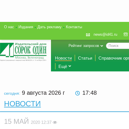
О нас
Издания
Дать рекламу
Контакты
news@id41.ru
Рейтинг запросов
Новости
Статьи
Справочник ор
Ещё
9 августа 2026
г
17:48
сегодня:
НОВОСТИ
15 МАЙ
2020 12:37