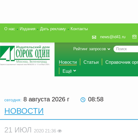
О нас
Издания
Дать рекламу
Контакты
news@id41.ru
Рейтинг запросов
Новости
Статьи
Справочник ор
Ещё
8 августа 2026
г
08:58
сегодня:
НОВОСТИ
21 ИЮЛ
2020 21:36