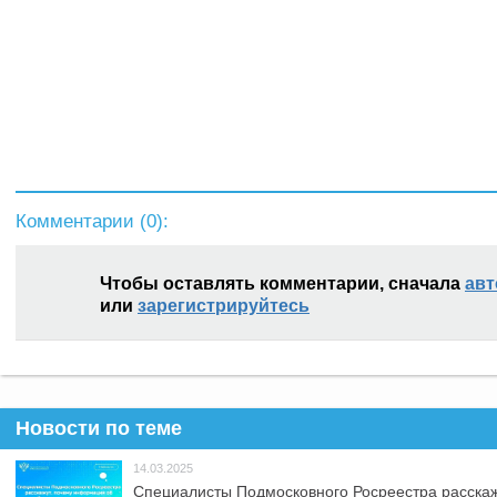
Комментарии (
0
):
Чтобы оставлять комментарии, сначала
авт
или
зарегистрируйтесь
Новости по теме
14.03.2025
Специалисты Подмосковного Росреестра расскаж