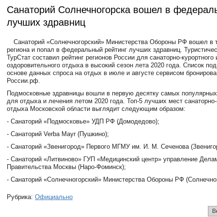
Санаторий Солнечногорска вошел в федерал
лучших здравниц
Санаторий «Солнечногорский» Министерства Обороны РФ вошел в т
региона и попал в федеральный рейтинг лучших здравниц. Туристиче
ТурСтат составил рейтинг регионов России для санаторно-курортного 
оздоровительного отдыха в высокий сезон лета 2020 года. Список под
основе данных спроса на отдых в июле и августе сервисом бронирова
России.рф.
Подмосковные здравницы вошли в первую десятку самых популярных
для отдыха и лечения летом 2020 года. Топ-5 лучших мест санаторно-
отдыха Московской области выглядит следующим образом:
- Санаторий «Подмосковье» УДП РФ (Домодедово);
- Cанаторий Verba Mayr (Пушкино);
- Санаторий «Звенигород» Первого МГМУ им. И. М. Сеченова (Звениго
- Санаторий «Литвиново» ГУП «Медицинский центр» управление Дела
Правительства Москвы (Наро-Фоминск);
- Санаторий «Солнечногорский» Министерства Обороны РФ (Солнечног
Рубрика:
Официально
В