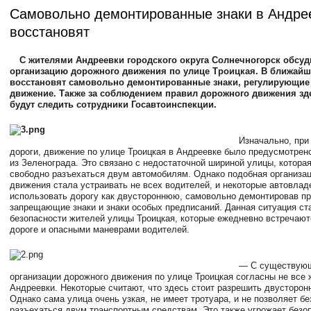
Самовольно демонтированные знаки в Андре
восстановят
С жителями Андреевки городского округа Солнечногорск обсу
организацию дорожного движения по улице Троицкая. В ближайш
восстановят самовольно демонтированные знаки, регулирующие
движение. Также за соблюдением правил дорожного движения зд
будут следить сотрудники Госавтоинспекции.
Изначально, при
дороги, движение по улице Троицкая в Андреевке было предусмотрено
из Зеленограда. Это связано с недостаточной шириной улицы, которая
свободно разъехаться двум автомобилям. Однако подобная организа
движения стала устраивать не всех водителей, и некоторые автовла
использовать дорогу как двустороннюю, самовольно демонтировав пр
запрещающие знаки и знаки особых предписаний. Данная ситуация ст
безопасности жителей улицы Троицкая, которые ежедневно встречают
дороге и опасными маневрами водителей.
— С существую
организации дорожного движения по улице Троицкая согласны не все 
Андреевки. Некоторые считают, что здесь стоит разрешить двусторон
Однако сама улица очень узкая, не имеет тротуара, и не позволяет б
разъехаться двум транспортным средствам. Это также угрожает безо