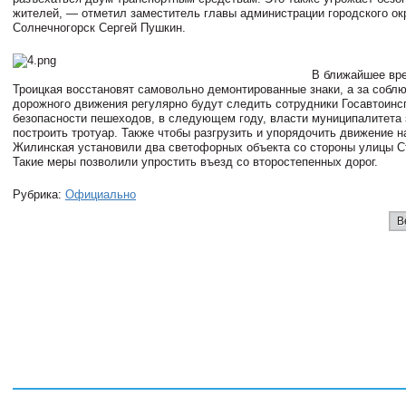
жителей, — отметил заместитель главы администрации городского ок
Солнечногорск Сергей Пушкин.
В ближайшее вре
Троицкая восстановят самовольно демонтированные знаки, а за собл
дорожного движения регулярно будут следить сотрудники Госавтоинс
безопасности пешеходов, в следующем году, власти муниципалитета
построить тротуар. Также чтобы разгрузить и упорядочить движение н
Жилинская установили два светофорных объекта со стороны улицы С
Такие меры позволили упростить въезд со второстепенных дорог.
Рубрика:
Официально
В