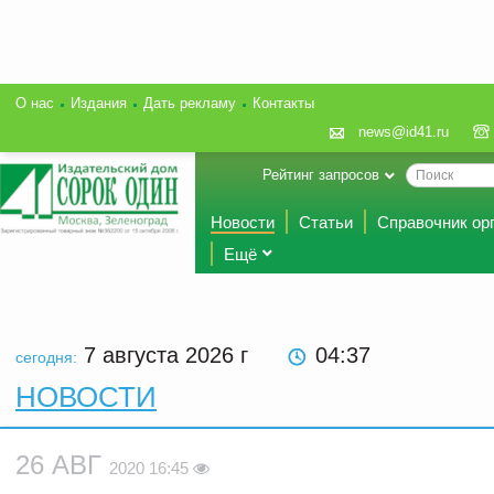
О нас
Издания
Дать рекламу
Контакты
news@id41.ru
Рейтинг запросов
Новости
Статьи
Справочник ор
Ещё
7 августа 2026
г
04:37
сегодня:
НОВОСТИ
26 АВГ
2020 16:45