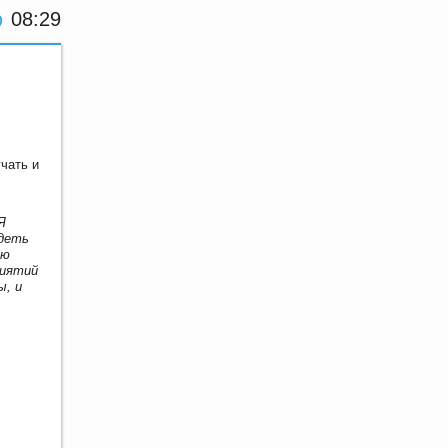
08:29
чать и
Я
идеть
ую
риятий
ы, и