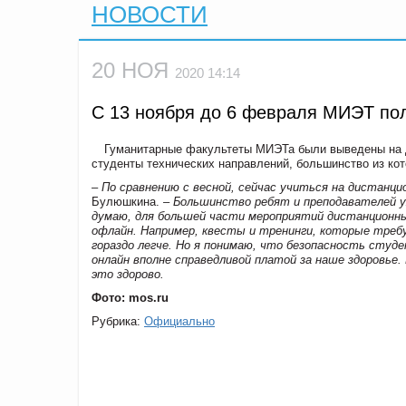
НОВОСТИ
20 НОЯ
2020 14:14
С 13 ноября до 6 февраля МИЭТ по
Гуманитарные факультеты МИЭТа были выведены на ди
студенты технических направлений, большинство из кот
– По сравнению с весной, сейчас учиться на дистанцио
Булюшкина
.
– Большинство ребят и преподавателей у
думаю, для большей части мероприятий дистанционн
офлайн. Например, квесты и тренинги, которые треб
гораздо легче. Но я понимаю, что безопасность студ
онлайн вполне справедливой платой за наше здоровье
это здорово.
Фото: mos.ru
Рубрика:
Официально