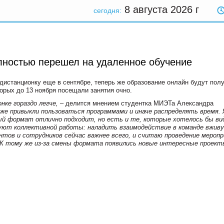
8 августа 2026
г
сегодня:
лностью перешел на удаленное обучение
станционку еще в сентябре, теперь же образование онлайн будут полу
орых до 13 ноября посещали занятия очно.
нке гораздо легче,
– делится мнением студентка МИЭТа
Александра
же привыкли пользоваться программами и иначе распределять время. 
ый формат отлично подходит, но есть и те, которые хотелось бы в
уют коллективной работы: наладить взаимодействие в команде вжив
ентов и сотрудников сейчас важнее всего, и считаю проведение мероп
. К тому же из-за смены формата появились новые интересные проект