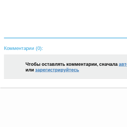
Комментарии (
0
):
Чтобы оставлять комментарии, сначала
авт
или
зарегистрируйтесь