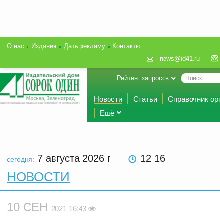
О нас
Издания
Дать рекламу
Контакты
news@id41.ru
Рейтинг запросов
Новости
Статьи
Справочник ор
Ещё
7 августа 2026
г
12 16
сегодня:
НОВОСТИ
10 СЕН
2021 16:43