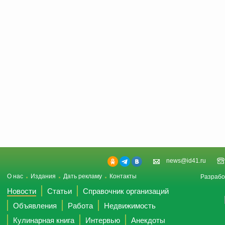
news@id41.ru
О нас
Издания
Дать рекламу
Контакты
Разрабо
Новости
Статьи
Справочник организаций
Объявления
Работа
Недвижимость
Кулинарная книга
Интервью
Анекдоты