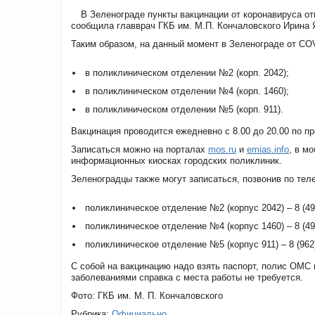
В Зеленограде пункты вакцинации от коронавируса от
сообщила главврач ГКБ им. М.П. Кончаловского Ирина 
Таким образом, на данный момент в Зеленограде от
CO
в поликлиническом отделении №2 (корп. 2042);
в поликлиническом отделении №4 (корп. 1460);
в поликлиническом отделении №5 (корп. 911).
Вакцинация проводится ежедневно с 8.00 до 20.00 по п
Записаться можно на порталах
mos.ru
и
emias.info
, в м
информационных киосках городских поликлиник.
Зеленоградцы также могут записаться, позвонив по те
поликлиническое отделение №2 (корпус 2042) – 8 (499
поликлиническое отделение №4 (корпус 1460) – 8 (499
поликлиническое отделение №5 (корпус 911) – 8 (962)
С собой на вакцинацию надо взять паспорт, полис ОМС 
заболеваниями справка с места работы не требуется.
Фото: ГКБ им. М. П. Кончаловского
Рубрика:
Официально