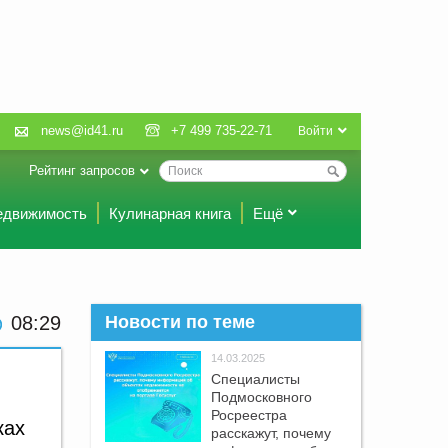
news@id41.ru
+7 499 735-22-71
Войти
Рейтинг запросов
едвижимость
Кулинарная книга
Ещё
08 29
Новости по теме
14.03.2025
Специалисты
Подмосковного
Росреестра
ках
расскажут, почему