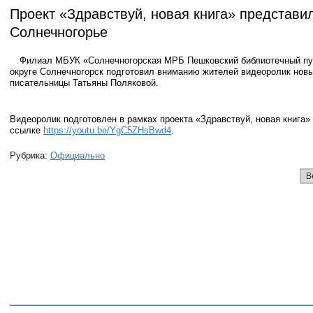
Проект «Здравствуй, новая книга» представи
Солнечногорье
Филиал МБУК «Солнечногорская МРБ Пешковский библиотечный пун
округе Солнечногорск подготовил вниманию жителей видеоролик новых
писательницы Татьяны Поляковой.
Видеоролик подготовлен в рамках проекта «Здравствуй, новая книга» 
ссылке
https://youtu.be/YgC5ZHsBwd4
.
Рубрика:
Официально
В