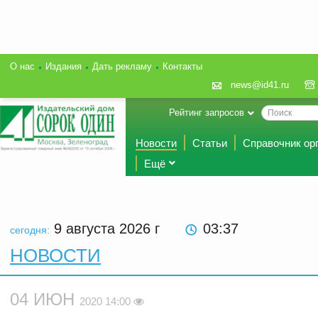
О нас
Издания
Дать рекламу
Контакты
news@id41.ru
Рейтинг запросов
Новости
Статьи
Справочник ор
Ещё
9 августа 2026
г
03 37
сегодня:
НОВОСТИ
04 ИЮН
2020 14:00