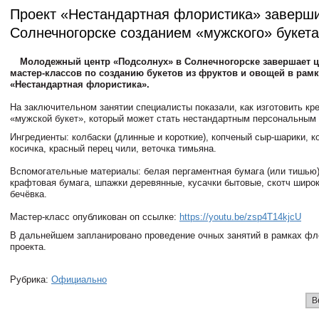
Проект «Нестандартная флористика» заверш
Солнечногорске созданием «мужского» букета
Молодежный центр «Подсолнух» в Солнечногорске завершает 
мастер-классов по созданию букетов из фруктов и овощей в рамк
«Нестандартная флористика».
На заключительном занятии специалисты показали, как изготовить кр
«мужской букет», который может стать нестандартным персональным
Ингредиенты: колбаски (длинные и короткие), копченый сыр-шарики, к
косичка, красный перец чили, веточка тимьяна.
Вспомогательные материалы: белая пергаментная бумага (или тишью)
крафтовая бумага, шпажки деревянные, кусачки бытовые, скотч широк
бечёвка.
Мастер-класс опубликован оп ссылке:
https://youtu.be/zsp4T14kjcU
В дальнейшем запланировано проведение очных занятий в рамках фл
проекта.
Рубрика:
Официально
В