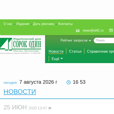
О нас
Издания
Дать рекламу
Контакты
news@id41.ru
Рейтинг запросов
Новости
Статьи
Справочник ор
Ещё
7 августа 2026
г
16 53
сегодня:
НОВОСТИ
25 ИЮН
2020 13:47