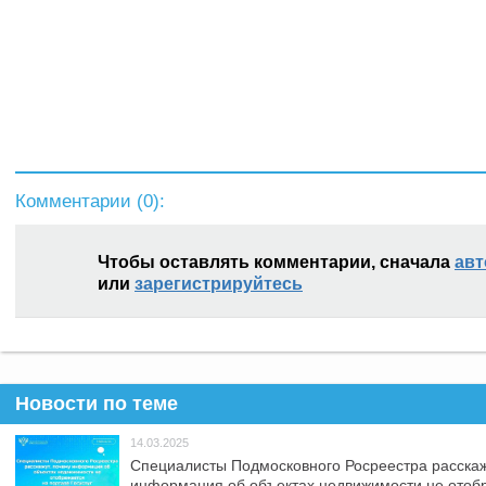
Комментарии (
0
):
Чтобы оставлять комментарии, сначала
авт
или
зарегистрируйтесь
Новости по теме
14.03.2025
Специалисты Подмосковного Росреестра расскаж
информация об объектах недвижимости не отоб