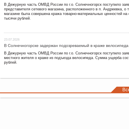
В Дежурную часть ОМВД России по г.о. Солнечногорск поступило зая
представителя сетевого магазина, расположенного в п. Андреевка, о т
магазине была совершена кража товарно-материальных ценностей на
тысячи рублей.
23.07.2026
В Солнечногорске задержан подозреваемый в краже велосипеда
В Дежурную часть ОМВД России по г.о. Солнечногорск поступило зая
местного жителя о краже из подъезда велосипеда. Сумма ущерба сос
рублей.
Вс