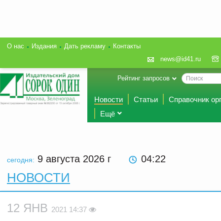
О нас
Издания
Дать рекламу
Контакты
news@id41.ru
Рейтинг запросов
Новости
Статьи
Справочник ор
Ещё
9 августа 2026
г
04:22
сегодня:
НОВОСТИ
12 ЯНВ
2021 14:37