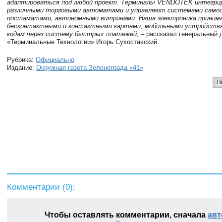
адаптироваться под любой проект. Терминалы VENDOTEK интегри
различными торговыми автоматами и управляют системами самоо
постаматами, автономными витринами. Наша электроника приним
бесконтактными и контактными картами, мобильными устройства
кодам через систему быстрых платежей,
– рассказал генеральный 
«Терминальные Технологии»
Игорь Сухоставский
.
Рубрика:
Официально
Издание:
Окружная газета Зеленограда «41»
В
Комментарии (
0
):
Чтобы оставлять комментарии, сначала
авт