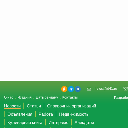
news@id41.ru
О нас
Издания
Дать рекламу
Контакты
Разрабо
Новости
Статьи
Справочник организаций
Объявления
Работа
Недвижимость
Кулинарная книга
Интервью
Анекдоты