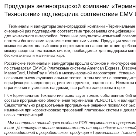
Продукция зеленоградской компании «Терми
Технологии» подтвердила соответствие EMV L
Терминалы и валидаторы зеленоградской компании «Терминальные 
очередной раз подтвердили соответствие требованиям спецификации
для контактного интерфейса. Успешные результаты испытаний позвол
платежи банковскими картами с контактным чипом. Продукция зелено
компании имеет полный спектр сертификатов на соответствие требов
международных платежных систем, необходимых для поддержки конт
бесконтактных и магнитных карт.
Российские терминалы и валидаторы прошли сложное и многоуровнев
по стандартам EMVСo (платежные системы American Express, Discove
MasterCard, UnionPay и Visa) в международной лаборатории. Успешно
несколько тысяч функциональных тестов, в том числе на производите
верификацию кардхолдера, риск-менеджмент, надежность. Несмотря 
ограничения в условиях пандемии, все работы завершены в срок.
ГК «Терминальные Технологии» использует только собственные библи
составе программного обеспечения терминалов VENDOTEK и валидат
Самостоятельно разработанные программные решения позволяют быс
изменения при корректировках требований платежных систем и добав
новых спецификаций.
– Мы построили полный цикл создания POS-терминалов и программн
к ним. Достигнута полная независимость от европейских или кита
производителей и разработчиков, продукция «Терминальных Технол