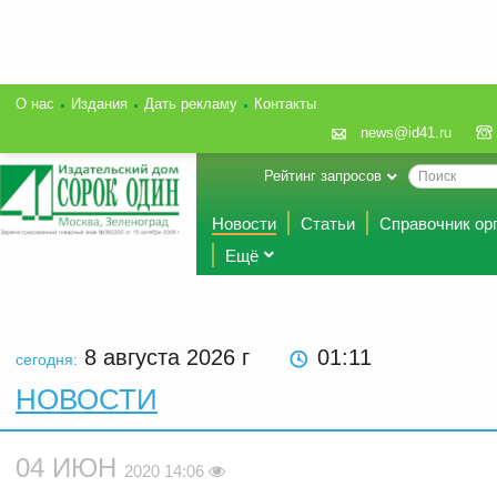
О нас
Издания
Дать рекламу
Контакты
news@id41.ru
Рейтинг запросов
Новости
Статьи
Справочник ор
Ещё
8 августа 2026
г
01:11
сегодня:
НОВОСТИ
04 ИЮН
2020 14:06