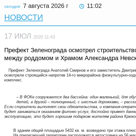
7 августа 2026
г
11:02
сегодня:
НОВОСТИ
17 ИЮЛ
2020 11:43
Префект Зеленограда осмотрел строительст
между роддомом и Храмом Александра Невск
Префект Зеленограда Анатолий Смирнов и его заместитель Дмитри
осмотрели строящийся напротив 14-го микрорайона физкультурно-оз
комплекс.
– В ФОКе сооружаются два бассейна: один маленький, для об
детей, а другой – полноценный, с шестью дорожками,
– расск
Если строители выполнят свои обязательства, и компания-операт
будет заниматься оказанием фитнес-услуг, достойно примет данн
эксплуатацию, это будет хорошим подарком жителям района Крюко
В здании общей площадью 5432 кв. м. возведено три этажа плю
На прилегающей территории расположится автостоянка на 56 ма