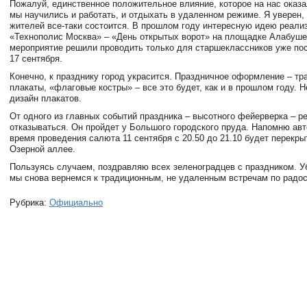
Пожалуй, единственное положительное влияние, которое на нас оказа
мы научились и работать, и отдыхать в удаленном режиме. Я уверен,
жителей все-таки состоится. В прошлом году интересную идею реал
«Технополис Москва» – «День открытых ворот» на площадке Алабуше
мероприятие решили проводить только для старшеклассников уже пос
17 сентября.
Конечно, к празднику город украсится. Праздничное оформление – тр
плакаты, «флаговые костры» – все это будет, как и в прошлом году. 
дизайн плакатов.
От одного из главных событий праздника – высотного фейерверка – р
отказываться. Он пройдет у Большого городского пруда. Напомню ав
время проведения салюта 11 сентября с 20.50 до 21.10 будет перекры
Озерной аллее.
Пользуясь случаем, поздравляю всех зеленоградцев с праздником. У
мы снова вернемся к традиционным, не удаленным встречам по радо
Рубрика:
Официально