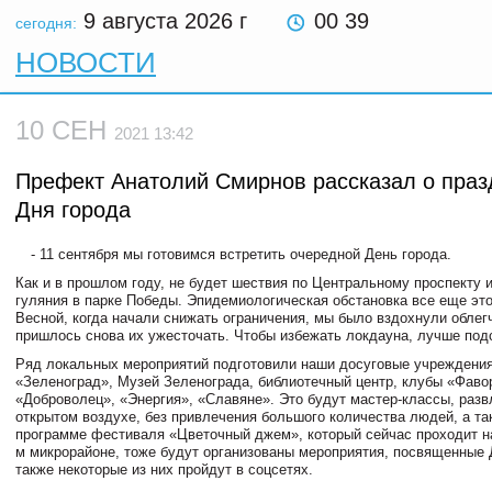
9 августа 2026
г
00 39
сегодня:
НОВОСТИ
10 СЕН
2021 13:42
Префект Анатолий Смирнов рассказал о пра
Дня города
- 11 сентября мы готовимся встретить очередной День города.
Как и в прошлом году, не будет шествия по Центральному проспекту 
гуляния в парке Победы. Эпидемиологическая обстановка все еще это
Весной, когда начали снижать ограничения, мы было вздохнули облегч
пришлось снова их ужесточать. Чтобы избежать локдауна, лучше под
Ряд локальных мероприятий подготовили наши досуговые учреждени
«Зеленоград», Музей Зеленограда, библиотечный центр, клубы «Фавор
«Доброволец», «Энергия», «Славяне». Это будут мастер-классы, разв
открытом воздухе, без привлечения большого количества людей, а та
программе фестиваля «Цветочный джем», который сейчас проходит н
м микрорайоне, тоже будут организованы мероприятия, посвященные 
также некоторые из них пройдут в соцсетях.