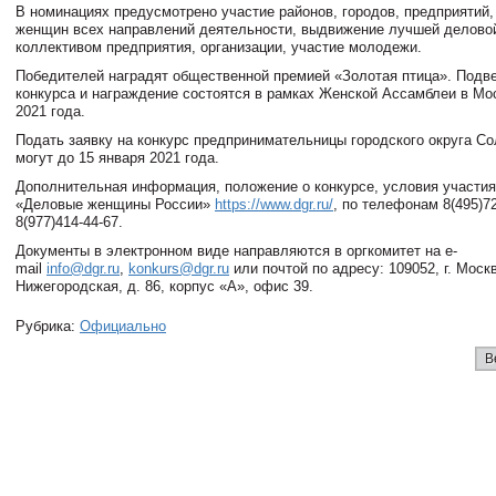
В номинациях предусмотрено участие районов, городов, предприятий,
женщин всех направлений деятельности, выдвижение лучшей делов
коллективом предприятия, организации, участие молодежи.
Победителей наградят общественной премией «Золотая птица». Подве
конкурса и награждение состоятся в рамках Женской Ассамблеи в Мо
2021 года.
Подать заявку на конкурс предпринимательницы городского округа Со
могут до 15 января 2021 года.
Дополнительная информация, положение о конкурсе, условия участия
«Деловые женщины России»
https://www.dgr.ru/
, по телефонам 8(495)72
8(977)414-44-67.
Документы в электронном виде направляются в оргкомитет на e-
mail
info@dgr.ru
,
konkurs@dgr.ru
или почтой по адресу: 109052, г. Москв
Нижегородская, д. 86, корпус «А», офис 39.
Рубрика:
Официально
В