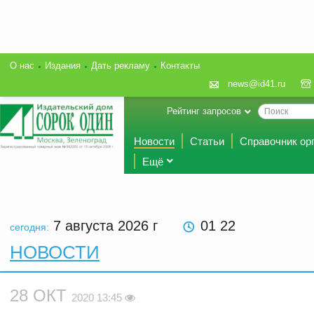
О нас
Издания
Дать рекламу
Контакты
news@id41.ru
Рейтинг запросов
Новости
Статьи
Справочник ор
Ещё
7 августа 2026
г
01 22
сегодня:
НОВОСТИ
28 ОКТ
2020 13:45