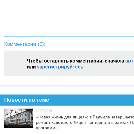
Комментарии (
0
):
Чтобы оставлять комментарии, сначала
авт
или
зарегистрируйтесь
Новости по теме
29.07.2026
«Новая жизнь для лицея»: в Радумле завершает
ремонт кадетского Лицея - интерната в рамках 
программы