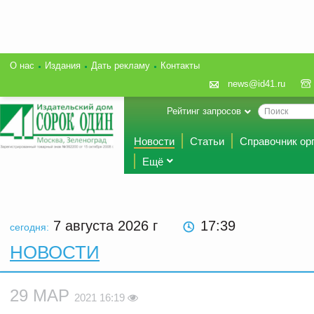
О нас
Издания
Дать рекламу
Контакты
news@id41.ru
Рейтинг запросов
Новости
Статьи
Справочник ор
Ещё
7 августа 2026
г
17:39
сегодня:
НОВОСТИ
29 МАР
2021 16:19