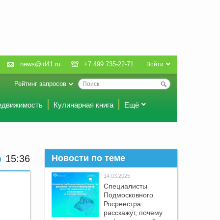
news@id41.ru
+7 499 735-22-71
Войти
Рейтинг запросов
едвижимость
Кулинарная книга
Ещё
15:36
Новости по теме
14.03.2025
Специалисты
Подмосковного
Росреестра
расскажут, почему