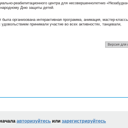
циально-реабилитационного центра для несовершеннолетниз «Незабудка
ународному Дню защиты детей.
т была организована интерактивная программа, анимация, мастер-классы
с удовольствием принимали участие во всех активностях, танцевали,
Версия для 
сначала
авторизуйтесь
или
зарегистрируйтесь