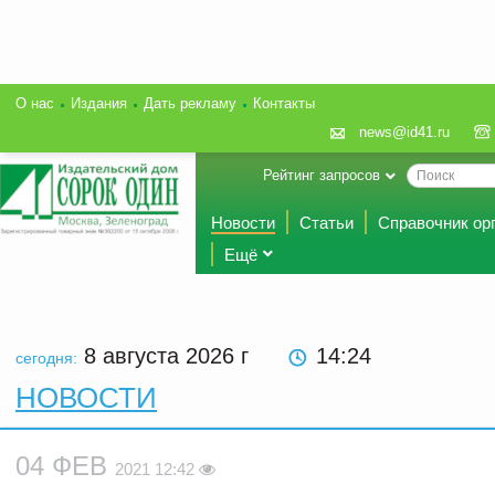
О нас
Издания
Дать рекламу
Контакты
news@id41.ru
Рейтинг запросов
Новости
Статьи
Справочник ор
Ещё
8 августа 2026
г
14:24
сегодня:
НОВОСТИ
04 ФЕВ
2021 12:42