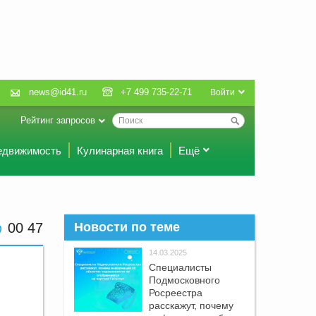
news@id41.ru
+7 499 735-22-71
Войти
Рейтинг запросов
едвижимость
Кулинарная книга
Ещё
00:47
Новости по теме
14.03.2025
Специалисты
Подмосковного
Росреестра
расскажут, почему