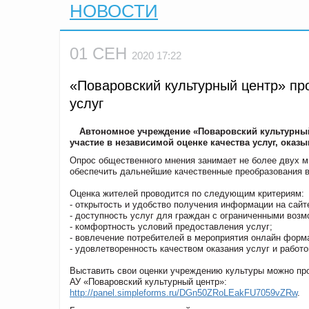
НОВОСТИ
01 СЕН
2020 17:22
«Поваровский культурный центр» про
услуг
Автономное учреждение «Поваровский культурный
участие в независимой оценке качества услуг, ока
Опрос общественного мнения занимает не более двух ми
обеспечить дальнейшие качественные преобразования в 
Оценка жителей проводится по следующим критериям:
- открытость и удобство получения информации на сайт
- доступность услуг для граждан с ограниченными воз
- комфортность условий предоставления услуг;
- вовлечение потребителей в мероприятия онлайн форм
- удовлетворенность качеством оказания услуг и работо
Выставить свои оценки учреждению культуры можно пр
АУ «Поваровский культурный центр»:
http://panel.simpleforms.ru/DGn50ZRoLEakFU7059vZRw
.