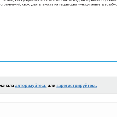
сле того, как губернатор Московской области Андрей Юрьевич Воробьев
ограничений, свою деятельность на территории муниципалитета возобн
сначала
авторизуйтесь
или
зарегистрируйтесь