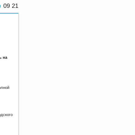
09 21
ь на
олной
одского