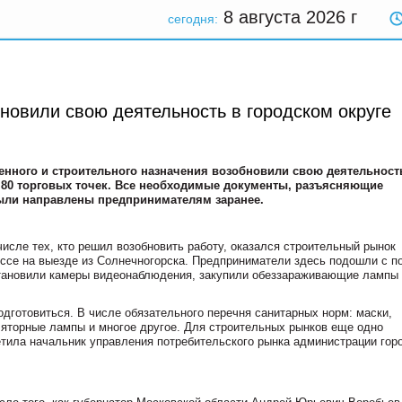
8 августа 2026
г
сегодня:
новили свою деятельность в городском округе
енного и строительного назначения возобновили свою деятельност
о 80 торговых точек. Все необходимые документы, разъясняющие
были направлены предпринимателям заранее.
числе тех, кто решил возобновить работу, оказался строительный рынок
ссе на выезде из Солнечногорска. Предприниматели здесь подошли с п
тановили камеры видеонаблюдения, закупили обеззараживающие лампы
дготовиться. В числе обязательного перечня санитарных норм: маски,
ляторные лампы и многое другое. Для строительных рынков еще одно
тила начальник управления потребительского рынка администрации гор