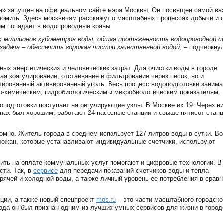
ся» запущен на официальном сайте мэра Москвы. Он посвящен самой ва
ономить. Здесь москвичам расскажут о масштабных процессах добычи и 
чем попадает в водопроводные краны.
х миллионов кубометров воды, общая протяженность водопроводной 
задача – обеспечить горожан чистой качественной водой
, – подчеркну
ных энергетических и человеческих затрат. Для очистки воды в городе
я коагулирование, отстаивание и фильтрование через песок, но и
ированный активированный уголь. Весь процесс водоподготовки занимае
ко-химическим, гидробиологическим и микробиологическим показателям.
оподготовки поступает на регулирующие узлы. В Москве их 19. Через н
анах был хорошим, работают 24 насосные станции и свыше пятисот стан
омно. Житель города в среднем использует 127 литров воды в сутки. В
рожан, которые устанавливают индивидуальные счетчики, используют
ить на оплате коммунальных услуг помогают и цифровые технологии. В
ти. Так, в
сервисе
для передачи показаний счетчиков воды и тепла
рячей и холодной воды, а также личный уровень ее потребления в сравн
ции, а также новый спецпроект
mos.ru
– это части масштабного городско
ода он был признан одним из лучших умных сервисов для жизни в город