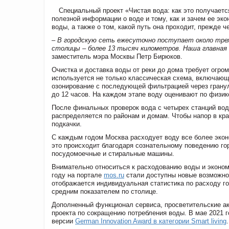
Специальный проект «Чистая вода: как это получает
полезной информации о воде и тому, как и зачем ее эк
воды, а также о том, какой путь она проходит, прежде 
–
В городскую сеть ежесуточно поступает около тре
столицы – более 13 тысяч километров. Наша главная 
заместитель мэра Москвы
Петр Бирюков
.
Очистка и доставка воды от реки до дома требует огром
используется не только классическая схема, включающа
озонирование с последующей фильтрацией через гранул
до 12 часов. На каждом этапе воду оценивают по физи
После финальных проверок вода с четырех станций вод
распределяется по районам и домам. Чтобы напор в кр
подкачки.
С каждым годом Москва расходует воду все более экон
это происходит благодаря сознательному поведению го
посудомоечные и стиральные машины.
Внимательно относиться к расходованию воды и эконом
году на портале
mos.ru
стали доступны новые возможнос
отображается индивидуальная статистика по расходу го
средним показателем по столице.
Дополненный функционал сервиса, просветительские ак
проекта по сокращению потребления воды. В мае 2021 г
версии
German Innovation Award в категории Smart living
.