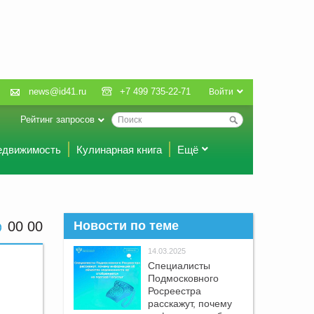
news@id41.ru
+7 499 735-22-71
Войти
Рейтинг запросов
едвижимость
Кулинарная книга
Ещё
00 00
Новости по теме
14.03.2025
Специалисты
Подмосковного
Росреестра
расскажут, почему