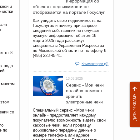
информация об
жной и
объектах недвижимости не
очистки
отображается на портале Госуслуг
Как увидеть свою недвижимость на
сети
Госуслугах и почему при запросе
л
сведений собственник не получает
нужную информацию, об этом 18
марта 2025 года расскажут
специалисты Управления Росреестра
по Московской области по телефону 8
т от 8
(495) 223-45-41.
Комментарии (0)
их вода
ций
13.03.2025
о многом
Сервис «Мои чеки
онлайн» поможет
хранить
электронные чеки
 этом
Специальный сервис «Мои чеки
ении со
онлайн» предоставляет каждому
покупателю возможность видеть свои
го
кассовые чеки, если продавцу
е по
добровольно переданы данные о
номере телефона или адресе