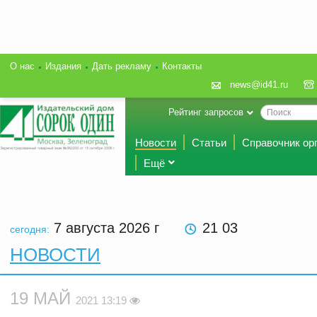
О нас
Издания
Дать рекламу
Контакты
news@id41.ru
Рейтинг запросов
Новости
Статьи
Справочник ор
Ещё
7 августа 2026
г
21 03
сегодня:
НОВОСТИ
19 МАЙ
2021 13:19