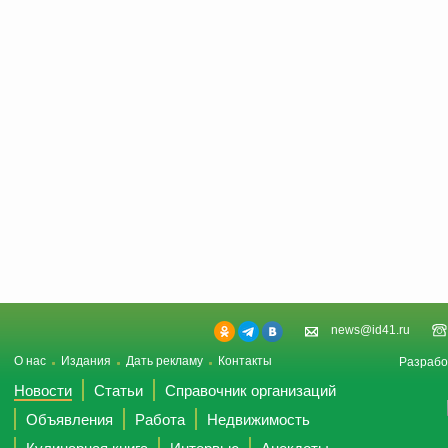
news@id41.ru
О нас
Издания
Дать рекламу
Контакты
Разрабо
Новости
Статьи
Справочник организаций
Объявления
Работа
Недвижимость