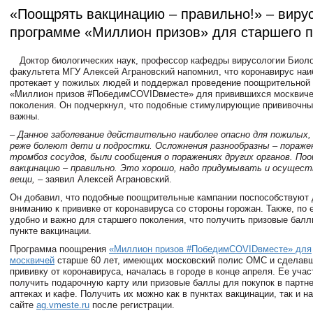
«Поощрять вакцинацию – правильно!» – вирус
программе «Миллион призов» для старшего 
Доктор биологических наук, профессор кафедры вирусологии Биоло
факультета МГУ Алексей Аграновский напомнил, что коронавирус на
протекает у пожилых людей и поддержал проведение поощрительной
«Миллион призов #ПобедимCOVIDвместе» для привившихся москвиче
поколения. Он подчеркнул, что подобные стимулирующие прививочны
важны.
– Данное заболевание действительно наиболее опасно для пожилых, 
реже болеют дети и подростки. Осложнения разнообразны – поражен
тромбоз сосудов, были сообщения о поражениях других органов. По
вакцинацию – правильно. Это хорошо, надо придумывать и осущес
вещи,
– заявил Алексей Аграновский.
Он добавил, что подобные поощрительные кампании поспособствуют
вниманию к прививке от коронавируса со стороны горожан. Также, по 
удобно и важно для старшего поколения, что получить призовые бал
пункте вакцинации.
Программа поощрения
«Миллион призов #ПобедимCOVIDвместе» для
москвичей
старше 60 лет, имеющих московский полис ОМС и сделав
прививку от коронавируса, началась в городе в конце апреля. Ее учас
получить подарочную карту или призовые баллы для покупок в партне
аптеках и кафе. Получить их можно как в пунктах вакцинации, так и на
сайте
ag.vmeste.ru
после регистрации.