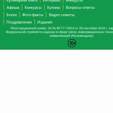
Кулинарная книга
Интервью
Анекдоты
Афиша
Конкурсы
Купоны
Вопросы-ответы
Блоги
Фото-факты
Видео сюжеты
Поздравления
Издания
Регистрационный номер: Эл № ФС77-73814 от 28 сентября 2018 г., за
Федеральной службой по надзору в сфере связи, информационных техно
коммуникаций (Роскомнадзор).