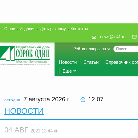
О нас
Издания
Дать рекламу
Контакты
news@id41.ru
Рейтинг запросов
Новости
Статьи
Справочник ор
Ещё
7 августа 2026
г
12 07
сегодня:
НОВОСТИ
04 АВГ
2021 13:44