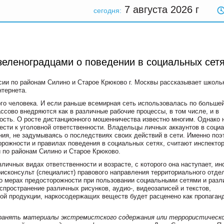
7 августа 2026
г
сегодня:
еленоградцами о поведении в социальных сет
и по районам Силино и Старое Крюково г. Москвы рассказывает школь
нтернета.
го человека. И если раньше всемирная сеть использовалась по большей
ссово внедряются как в различные рабочие процессы, в том числе, и в
ость. О росте дистанционного мошенничества известно многим. Однако 
ести к уголовной ответственности. Владельцы личных аккаунтов в соци
ния, не задумываясь о последствиях своих действий в сети. Именно поэ
рожности и правилах поведения в социальных сетях, считают инспекто
по районам Силино и Старое Крюково.
ичных видах ответственности и возрасте, с которого она наступает, ин
сконсульт (специалист) правового направления территориального отде
 о мерах предосторожности при пользовании социальными сетями и раз
пространение различных рисунков, аудио-, видеозаписей и текстов,
ой продукции, наркосодержащих веществ будет расценено как пропаган
транять материалы экстремистского содержания или террористическ