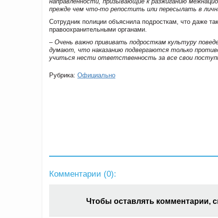
направленности, призывающие к разжиганию межнацион
прежде чем что-то репостить или пересылать в личн
Сотрудник полиции объяснила подросткам, что даже та
правоохранительными органами.
– Очень важно прививать подросткам культуру поведе
думают, что наказанию подвергаются только противо
учиться нести ответственность за все свои поступк
Рубрика:
Официально
Комментарии (
0
):
Чтобы оставлять комментарии, 