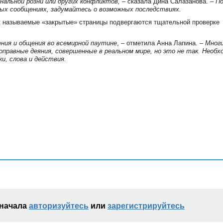
альной розни или других конфликтов,
– сказала
Дина Салазанова
. –
П
ых сообщениях, задумайтесь о возможных последствиях.
к называемые «закрытые» страницы подвергаются тщательной проверке
ния и общения во всемирной паутине
, – отметила
Анна Лапина
.
– Мног
правные деяния, совершенные в реальном мире, но это не так. Необх
и, слова и действия.
сначала
авторизуйтесь
или
зарегистрируйтесь