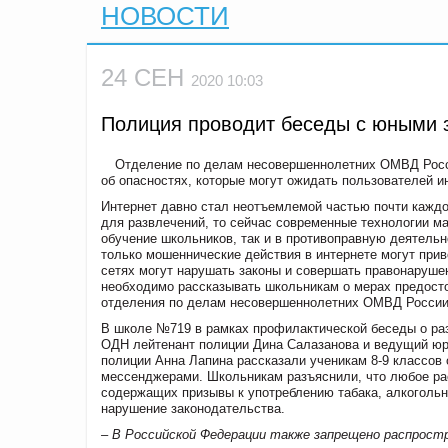
НОВОСТИ
24 СЕН
2020 10:03
Полиция проводит беседы с юными з
Отделение по делам несовершеннолетних ОМВД Росси
об опасностях, которые могут ожидать пользователей и
Интернет давно стал неотъемлемой частью почти каждо
для развлечений, то сейчас современные технологии ма
обучение школьников, так и в противоправную деятельн
только мошеннические действия в интернете могут прив
сетях могут нарушать законы и совершать правонаруше
необходимо рассказывать школьникам о мерах предосто
отделения по делам несовершеннолетних ОМВД России 
В школе №719 в рамках профилактической беседы о разл
ОДН лейтенант полиции Дина Салазанова и ведущий юри
полиции Анна Лапина рассказали ученикам 8-9 классов
мессенджерами. Школьникам разъяснили, что любое рас
содержащих призывы к употреблению табака, алкогольн
нарушение законодательства.
– В Российской Федерации также запрещено распрос