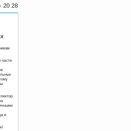
20 28
ях
никам
 части
не
альных
тому
ры
спектор
ла
личными
да и
ой