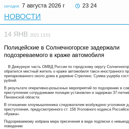
7 августа 2026
г
23 24
сегодня:
НОВОСТИ
14 ЯНВ
2021 13:01
Полицейские в Солнечногорске задержали
подозреваемого в краже автомобиля
В Дежурную часть ОМВД России по городскому округу Солнечногор
обратился местный житель о краже автомобиля такси иностранного пр
припаркованного около дома в деревне Стрелино. Сумма ущерба сост
рублей.
В результате оперативно-розыскных мероприятий по подозрению в со
преступления сотрудниками полиции установлен и задержан 37-летни
Пензенской области.
В отношении злоумышленника следователем возбуждено уголовное д
преступления, предусмотренного ст. 158 Уголовного кодекса Российс
«Кража».
Подозреваемому избрана мера пресечения в виде подписки о невыез
поведении.