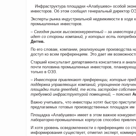
Инфраструктура площадки «Алабушево» особой экон
инвесторов. Об этом сообщил генеральный директор О
Эксперты рынка индустриальной недвижимости в ходе 
промышленных инвесторов.
– Сегодня рынок высококонкурентный – за инвестора 
идет со стороны компаний, у которых есть потребно
Дегтев.
По его словам, компании, реализующие производства н
доступ ко всем преференциям. Это дает им возможност
Старший консультант департамента консалтинга и анал
почти половина промышленных инвесторов, планирующи
только в ОЭЗ.
– Инвесторов привлекают преференции, которые пред
поддержка управляющих компаний, упрощенное получен
площадки типа greenfield, те есть застройке собств
требуемой инфраструктурой помещений,
– пояснил
А
Важно учитывать, что инвесторы хотят быстро приступит
предлагаемых готовых производственных площадок им п
Площадка «Алабушево» имеет в этом важное конкурентн
лабораторно-промышленных корпусов способно привлеч
И хотя уровень осведомленности о преференциях со с
информирования существует, отметил эксперт, коммер