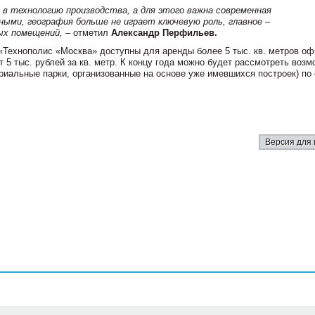
в технологию производства, а для этого важна современная
ми, география больше не играет ключевую роль, главное –
ых помещений,
– отметил
Александр Перфильев.
Технополис «Москва» доступны для аренды более 5 тыс. кв. метров о
 5 тыс. рублей за кв. метр. К концу года можно будет рассмотреть воз
триальные парки, организованные на основе уже имевшихся построек) по 
Версия для 