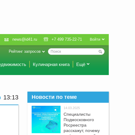
news@id41.ru
+7 499 735-22-71
Войти
Рейтинг запросов
едвижимость
Кулинарная книга
Ещё
13:13
Новости по теме
14.03.2025
Специалисты
Подмосковного
Росреестра
расскажут, почему