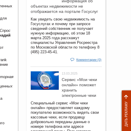
информация об
шленных
объектах недвижимости не
отображается на портале Госуслуг
 для
Как увидеть свою недвижимость на
Госуслугах и почему при запросе
сведений собственник не получает
 Спрос
нужную информацию, об этом 18
надий
марта 2025 года расскажут
специалисты Управления Росреестра
по Московской области по телефону 8
ют
(495) 223-45-41.
rank
Комментарии (0)
ение
13.03.2025
яторная
Сервис «Мои чеки
онлайн» поможет
ащенных
хранить
электронные чеки
ва
Специальный сервис «Мои чеки
онлайн» предоставляет каждому
покупателю возможность видеть свои
кассовые чеки, если продавцу
добровольно переданы данные о
ого
номере телефона или адресе