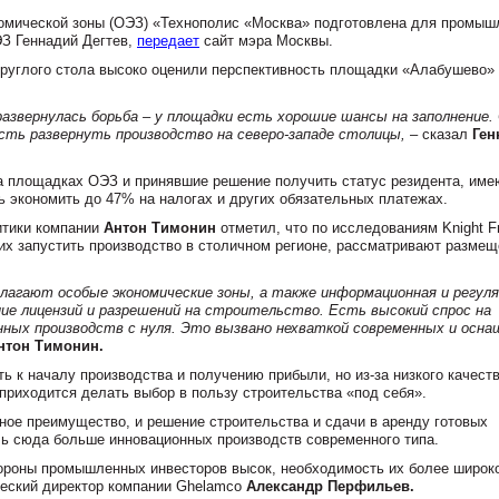
омической зоны (ОЭЗ) «Технополис «Москва» подготовлена для промы
ЭЗ Геннадий Дегтев,
передает
сайт мэра Москвы.
круглого стола высоко оценили перспективность площадки «Алабушево»
развернулась борьба – у площадки есть хорошие шансы на заполнение.
сть развернуть производство на северо-западе столицы,
– сказал
Ген
а площадках ОЭЗ и принявшие решение получить статус резидента, име
ь экономить до 47% на налогах и других обязательных платежах.
итики компании
Антон Тимонин
отметил, что по исследованиям Knight F
х запустить производство в столичном регионе, рассматривают размещ
лагают особые экономические зоны, а также информационная и регул
ие лицензий и разрешений на строительство. Есть высокий спрос на
енных производств с нуля. Это вызвано нехваткой современных и осн
нтон Тимонин.
ь к началу производства и получению прибыли, но из-за низкого качест
риходится делать выбор в пользу строительства «под себя».
ое преимущество, и решение строительства и сдачи в аренду готовых
ь сюда больше инновационных производств современного типа.
тороны промышленных инвесторов высок, необходимость их более широк
ческий директор компании Ghelamco
Александр Перфильев.