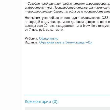
– Сегодня предприятия предпочитают инвестировать 
инфраструктура. Производства становятся компактны
территориальная близость офисов и производственн
Напомним, уже сейчас на площадке «Алабушево» ОЭЗ «
площадей в административно-деловом центре по цене от
аренды еще 19 тыс. «квадратов» типа brownfield (индус
от 7 тыс. руб. за кв. метр.
Рубрика:
Официально
Издание:
Окружная газета Зеленограда «41»
Комментарии (
0
):