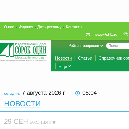
О нас
Издания
Дать рекламу
Контакты
news@id41.ru
Рейтинг запросов
Новости
Статьи
Справочник ор
Ещё
7 августа 2026
г
05:04
сегодня:
НОВОСТИ
29 СЕН
2021 13:43