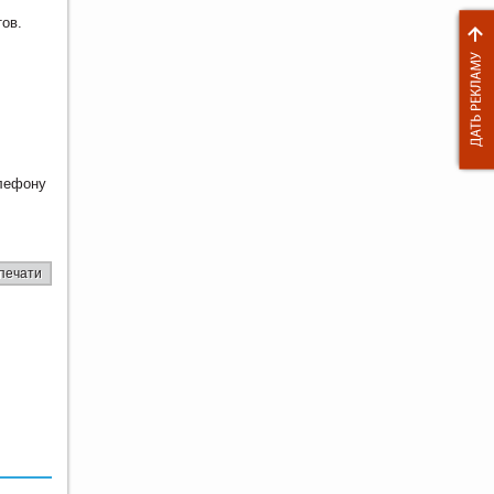
тов.
лефону
печати