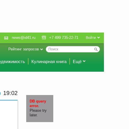
news@id41.ru
+7 499 735-22-71
Войти
Рейтинг запросов
едвижимость
Кулинарная книга
Ещё
19:02
DB query
error.
Please try
later.