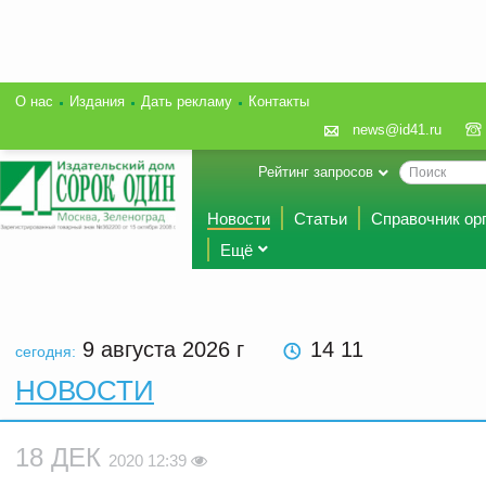
О нас
Издания
Дать рекламу
Контакты
news@id41.ru
Рейтинг запросов
Новости
Статьи
Справочник ор
Ещё
9 августа 2026
г
14 11
сегодня:
НОВОСТИ
18 ДЕК
2020 12:39