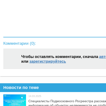
Комментарии (
0
):
Чтобы оставлять комментарии, сначала
авт
или
зарегистрируйтесь
Новости по теме
14.03.2025
Специалисты Подмосковного Росреестра расскаж
информация об объектах недвижимости не отоб