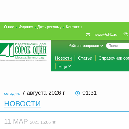
О нас
Издания
Дать рекламу
Контакты
news@id41.ru
Рейтинг запросов
Новости
Статьи
Справочник ор
Ещё
7 августа 2026
г
01:31
сегодня:
НОВОСТИ
11 МАР
2021 15:06