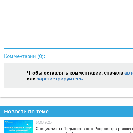
Комментарии (
0
):
Чтобы оставлять комментарии, сначала
авт
или
зарегистрируйтесь
Новости по теме
14.03.2025
Специалисты Подмосковного Росреестра расскаж