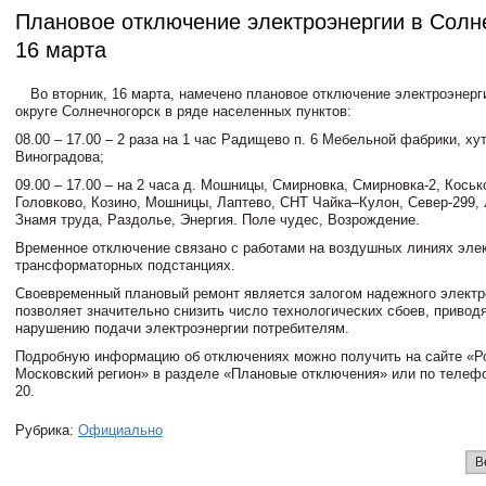
Плановое отключение электроэнергии в Солн
16 марта
Во вторник, 16 марта, намечено плановое отключение электроэнерг
округе Солнечногорск в ряде населенных пунктов:
08.00 – 17.00 – 2 раза на 1 час Радищево п. 6 Мебельной фабрики, ху
Виноградова;
09.00 – 17.00 – на 2 часа д. Мошницы, Смирновка, Смирновка-2, Коськ
Головково, Козино, Мошницы, Лаптево, СНТ Чайка–Кулон, Север-299, 
Знамя труда, Раздолье, Энергия. Поле чудес, Возрождение.
Временное отключение связано с работами на воздушных линиях эле
трансформаторных подстанциях.
Своевременный плановый ремонт является залогом надежного электр
позволяет значительно снизить число технологических сбоев, привод
нарушению подачи электроэнергии потребителям.
Подробную информацию об отключениях можно получить на сайте «Р
Московский регион» в разделе «Плановые отключения» или по телефон
20.
Рубрика:
Официально
В