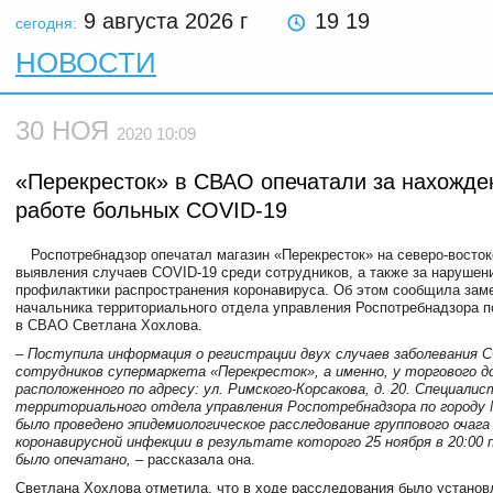
9 августа 2026
г
19 19
сегодня:
НОВОСТИ
30 НОЯ
2020 10:09
«Перекресток» в СВАО опечатали за нахожде
работе больных COVID-19
Роспотребнадзор опечатал магазин «Перекресток» на северо-восток
выявления случаев COVID-19 среди сотрудников, а также за нарушен
профилактики распространения коронавируса. Об этом сообщила зам
начальника территориального отдела управления Роспотребнадзора п
в СВАО Светлана Хохлова.
– Поступила информация о регистрации двух случаев заболевания C
сотрудников супермаркета «Перекресток», а именно, у торгового д
расположенного по адресу: ул. Римского-Корсакова, д. 20. Специали
территориального отдела управления Роспотребнадзора по городу
было проведено эпидемиологическое расследование группового очага
коронавирусной инфекции в результате которого 25 ноября в 20:00
было опечатано,
– рассказала она.
Светлана Хохлова отметила, что в ходе расследования было устано