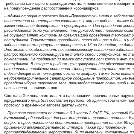
требований санитарного законодательства и невыполнение мероприят
на предупреждение распространения коронавируса.
– Администрация торгового дома «Перекресток» знала о заболевших
своевременно не отстранила контактных лиц от работы, также бы
заключительная дезинфекция в супермаркете. При проведение эпиде
расследования было установлено, что руководство торгового дома
не осуществляет контроль за организацией проведения термометр
сотрудников. Термометрия проводилась всего один раз в день, и у о
заболевших температура не проверялась с 13 по 23 ноября, по дату
Это могло способствовать несвоевременному выявлению заболева
распространению коронавируса не только среди сотрудников, но та
покупателей. На предприятии также отсутствуют кожные антисе
сотрудников. В пекарне и рыбном цехе циркуляры для обеззараживан
находились в нерабочем состоянии. Предприятие нарушает режим п
и дезинфекция всех помещений согласно графику. Также было выявл
неудовлетворительное санитарное содержание предприятия, некач
проведена уборка торгового зала, производственных помещений и 
пользования,
– пояснила она.
Светлана Хохлова отметила, что на основании перечисленных наруш
юридического лица был составлен протокол об административном пр
протокол о временном запрете деятельности.
– Протокол составлен по статье 6.3 часть 2 КоАП РФ, который бу
Бутырский районный суд для рассмотрения и принятия решения. Б
вопрос о приостановление деятельности предприятия на срок 90 су
применении административного штрафа. Также при проведение
противоэпидемических мероприятий были выявлены контактные ли