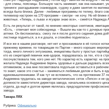
- для спины, поясницы. Большую часть занимает, как она называет, у
тренинги: разгадывание сканвордов, судоку и даже занятия по матема
всегда была близка. Далее - любимые программы по телеку, благо со
телевизор настроен на 170 программ – смотри - не хочу. Но ей ближе 
животных. «Теперь, о львах и ягуарах знаю все», - смеётся Надежда 
Есть ли результат от такой, по мнению некоторых скептиков, имитаци
«Есть, - отвечает моя собеседница. – Вышли мы как-то с дочерью про
аптеки. Он беспокоилась: смогу ли я после долгого сидения дома дойт
лестнице подняться, а я и дошла, и спокойно поднялась».
И все же в нашем разговоре, нет-нет и проскакивали в её голосе нотк
прежнему времени, по товарищам по Партии – много хороших меропр
тогда, много личного энтузиазма, инициативы было у простых партийц
кто из секретарей певичек жив-здоров, порадовалась за тех, кто в стр
посочувствовала тем, кого уже нет. Но характер есть характер: на пр
желала Надежде Андреевне беречь здоровье и дальше радовать все
оптимизмом, а она мне посоветовала подольше оставаться в рабочем 
то знает, какое это счастье – заниматься любимым делом и быть в е
единомышленниками. И как тут не вспомнить, что н
а протяжении 37 л
Андреевна трудилась на заводе металлических сеток «Лепсе» и не где
должности заместителя директора завода, начальника основного цеха
отдела, да ещё и долгое время являлась председателем профсоюзно
завода.
Тамара ЛЯХ
Рубрика:
Официально