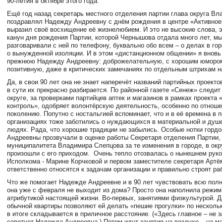
90-летия в октябре этого года.
Ещё год назад секретарь местного отделения партии глава округа В
поздравлял Надежду Андреевну с днём рождения в центре «Активное
выразил своё восхищение её жизнелюбием. И это не высокие слова, э
канун дня рождения Партии, которой Чернышова отдала много лет, мы
разговаривали с ней по телефону, буквально обо всем – о делах в гор
о вынужденной изоляции. И в этом «дистанционном общении» я вновь
прежнюю Надежду Андреевну: доброжелательную, с хорошим юмором
позитивную, даже в критических замечаниях по отдельным штрихам н
Да, в свои 90 лет она не знает наперечёт названий партийных проекто
в сути их прекрасно разбирается. По районной газете «Сенеж» следит
округе, за проверками партийцев аптек и магазинов в рамках проекта
контроль», одобряет волонтёрскую деятельность, особенно по отнош
поколению. Попутно с ностальгией вспоминает, что и в её времена в 
организациях тоже заботились о нуждающихся в материальной и душ
людях. Рада, что хорошие традиции не забылись. Особые нотки горд
Андреевны прозвучали в оценке работы Секретаря отделения Партии,
муниципалитета Владимира Слепцова за те изменения в городе, в окр
произошли с его приходом. Очень тепло отозвалась о нынешнем рук
Исполкома - Марине Корчковой и первом заместителе секретаря Артё
ответственно относятся к задачам организации и правильно строят ра
Что же помогает Надежде Андреевне и в 90 лет чувствовать всю полн
она уже с февраля не выходит из дома? Просто она наполнила режим
атрибутикой настоящей жизни. Во-первых, занятиями физкультурой. 
обычной квартиры позволяют ей делать «пешие прогулки» по несколько
в итоге складывается в приличное расстояние. («Здесь главное – не з
советует Надежда Андреевна.) Потом идут занятия на воздухе – на м