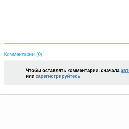
Комментарии (
0
):
Чтобы оставлять комментарии, сначала
авт
или
зарегистрируйтесь