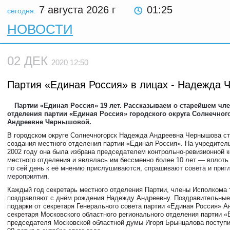
7 августа 2026
г
01:25
сегодня:
НОВОСТИ
02 ДЕК
2020 12:50
Партия «Единая Россия» в лицах - Надежда
Партии «Единая Россия» 19 лет. Рассказываем о старейшем чле
отделения партии «Единая Россия» городского округа Солнечног
Андреевне Чернышовой.
В городском округе Солнечногорск Надежда Андреевна Чернышова ст
создания местного отделения партии «Единая Россия». На учредител
2002 году она была избрана председателем контрольно-ревизионной 
местного отделения и являлась им бессменно более 10 лет — вплоть
по сей день к её мнению прислушиваются, спрашивают совета и приг
мероприятия.
Каждый год секретарь местного отделения Партии, члены Исполкома 
поздравляют с днём рождения Надежду Андреевну. Поздравительные
подарки от секретаря Генерального совета партии «Единая Россия» А
секретаря Московского областного регионального отделения партии «
председателя Московской областной думы Игоря Брынцалова поступи