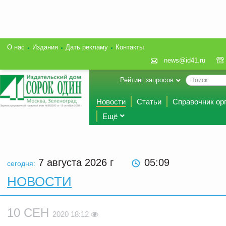
О нас
Издания
Дать рекламу
Контакты
news@id41.ru
Рейтинг запросов
Новости
Статьи
Справочник ор
Ещё
7 августа 2026
г
05:09
сегодня:
НОВОСТИ
10 СЕН
2020 18:12