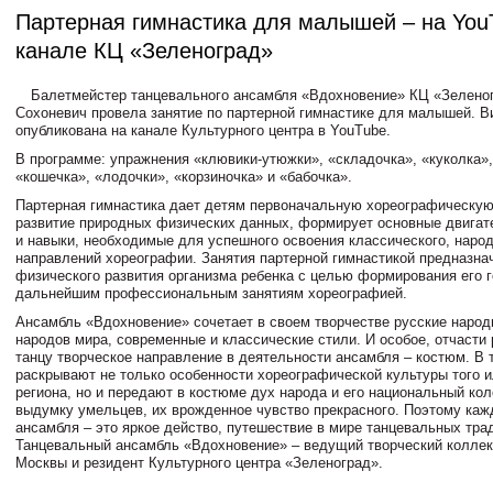
Партерная гимнастика для малышей – на You
канале КЦ «Зеленоград»
Балетмейстер танцевального ансамбля «Вдохновение» КЦ «Зелено
Сохоневич провела занятие по партерной гимнастике для малышей. В
опубликована на канале Культурного центра в YouTube.
В программе: упражнения «клювики-утюжки», «складочка», «куколка»,
«кошечка», «лодочки», «корзиночка» и «бабочка».
Партерная гимнастика дает детям первоначальную хореографическую
развитие природных физических данных, формирует основные двигат
и навыки, необходимые для успешного освоения классического, народ
направлений хореографии. Занятия партерной гимнастикой предназна
физического развития организма ребенка с целью формирования его г
дальнейшим профессиональным занятиям хореографией.
Ансамбль «Вдохновение» сочетает в своем творчестве русские народ
народов мира, современные и классические стили. И особое, отчасти
танцу творческое направление в деятельности ансамбля – костюм. В 
раскрывают не только особенности хореографической культуры того и
региона, но и передают в костюме дух народа и его национальный кол
выдумку умельцев, их врожденное чувство прекрасного. Поэтому ка
ансамбля – это яркое действо, путешествие в мире танцевальных тра
Танцевальный ансамбль «Вдохновение» – ведущий творческий коллек
Москвы и резидент Культурного центра «Зеленоград».