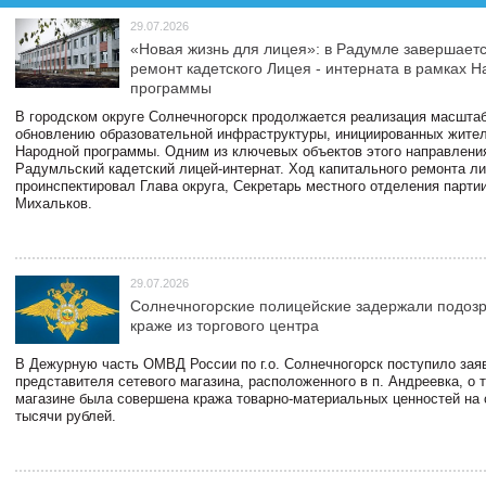
29.07.2026
«Новая жизнь для лицея»: в Радумле завершает
ремонт кадетского Лицея - интерната в рамках 
программы
В городском округе Солнечногорск продолжается реализация масштаб
обновлению образовательной инфраструктуры, инициированных жите
Народной программы. Одним из ключевых объектов этого направлени
Радумльский кадетский лицей-интернат. Ход капитального ремонта л
проинспектировал Глава округа, Секретарь местного отделения парти
Михальков.
29.07.2026
Солнечногорские полицейские задержали подоз
краже из торгового центра
В Дежурную часть ОМВД России по г.о. Солнечногорск поступило зая
представителя сетевого магазина, расположенного в п. Андреевка, о т
магазине была совершена кража товарно-материальных ценностей на
тысячи рублей.