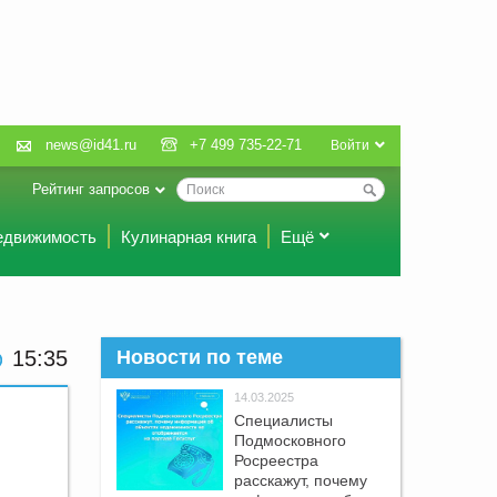
news@id41.ru
+7 499 735-22-71
Войти
Рейтинг запросов
едвижимость
Кулинарная книга
Ещё
15:35
Новости по теме
14.03.2025
Специалисты
Подмосковного
Росреестра
расскажут, почему