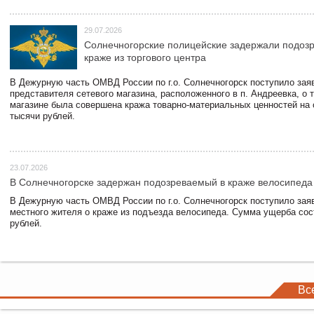
29.07.2026
Солнечногорские полицейские задержали подоз
краже из торгового центра
В Дежурную часть ОМВД России по г.о. Солнечногорск поступило зая
представителя сетевого магазина, расположенного в п. Андреевка, о т
магазине была совершена кража товарно-материальных ценностей на
тысячи рублей.
23.07.2026
В Солнечногорске задержан подозреваемый в краже велосипеда
В Дежурную часть ОМВД России по г.о. Солнечногорск поступило зая
местного жителя о краже из подъезда велосипеда. Сумма ущерба сос
рублей.
Вс