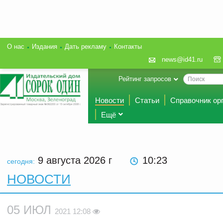
О нас
Издания
Дать рекламу
Контакты
news@id41.ru
Рейтинг запросов
Новости
Статьи
Справочник ор
Ещё
9 августа 2026
г
10:23
сегодня:
НОВОСТИ
05 ИЮЛ
2021 12:08