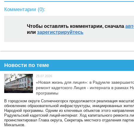
Комментарии (
0
):
Чтобы оставлять комментарии, сначала
авт
или
зарегистрируйтесь
Новости по теме
29.07.2026
«Новая жизнь для лицея»: в Радумле завершает
ремонт кадетского Лицея - интерната в рамках 
программы
В городском округе Солнечногорск продолжается реализация масштаб
обновлению образовательной инфраструктуры, инициированных жите
Народной программы. Одним из ключевых объектов этого направлени
Радумльский кадетский лицей-интернат. Ход капитального ремонта л
проинспектировал Глава округа, Секретарь местного отделения парти
Михальков.