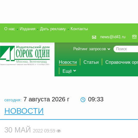
О нас
Издания
Дать рекламу
Контакты
news@id41.ru
Рейтинг запросов
Новости
Статьи
Справочник ор
Ещё
7 августа 2026
г
09:33
сегодня:
НОВОСТИ
30 МАЙ
2022 09:59