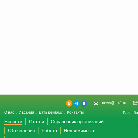
news@id41.ru
О нас
Издания
Дать рекламу
Контакты
Разрабо
Новости
Статьи
Справочник организаций
Объявления
Работа
Недвижимость