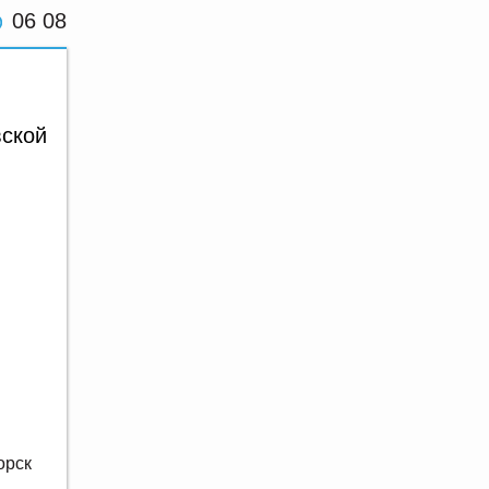
06 08
вской
орск