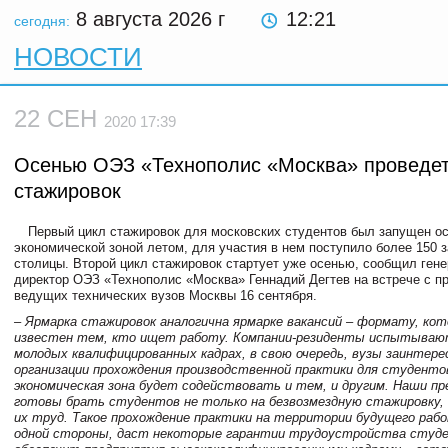
8 августа 2026
г
12:21
сегодня:
НОВОСТИ
22 СЕН
2020 17:39
Осенью ОЭЗ «Технополис «Москва» проведет
стажировок
Первый цикл стажировок для московских студентов был запущен о
экономической зоной летом, для участия в нем поступило более 150 з
столицы. Второй цикл стажировок стартует уже осенью, сообщил ген
директор ОЭЗ «Технополис «Москва» Геннадий Дегтев на встрече с п
ведущих технических вузов Москвы 16 сентября.
– Ярмарка стажировок аналогична ярмарке вакансий – формату, ко
известен тем, кто ищет работу. Компании-резиденты испытываю
молодых квалифицированных кадрах, в свою очередь, вузы заинтере
организации прохождения производственной практики для студенто
экономическая зона будет содействовать и тем, и другим. Наши п
готовы брать студентов не только на безвозмездную стажировку, 
их труд. Такое прохождение практики на территории будущего раб
одной стороны, даст некоторые гарантии трудоустройства студен