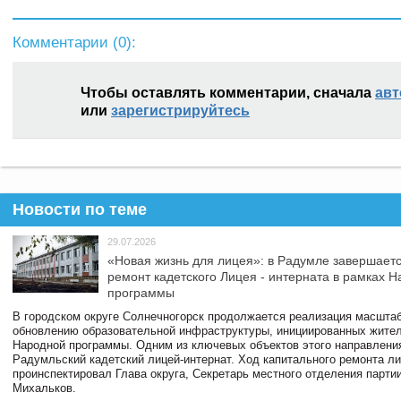
Комментарии (
0
):
Чтобы оставлять комментарии, сначала
авт
или
зарегистрируйтесь
Новости по теме
29.07.2026
«Новая жизнь для лицея»: в Радумле завершает
ремонт кадетского Лицея - интерната в рамках 
программы
В городском округе Солнечногорск продолжается реализация масштаб
обновлению образовательной инфраструктуры, инициированных жите
Народной программы. Одним из ключевых объектов этого направлени
Радумльский кадетский лицей-интернат. Ход капитального ремонта л
проинспектировал Глава округа, Секретарь местного отделения парти
Михальков.