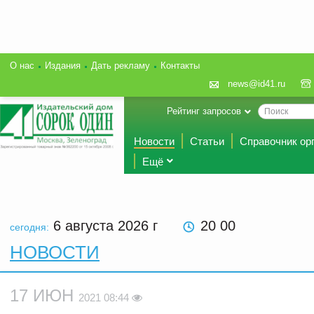
О нас
Издания
Дать рекламу
Контакты
news@id41.ru
Рейтинг запросов
Новости
Статьи
Справочник ор
Ещё
6 августа 2026
г
20 00
сегодня:
НОВОСТИ
17 ИЮН
2021 08:44