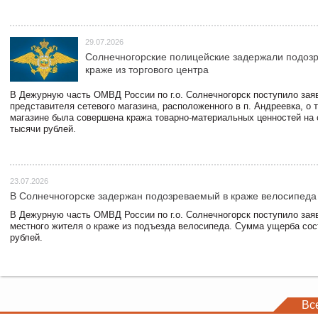
29.07.2026
Солнечногорские полицейские задержали подоз
краже из торгового центра
В Дежурную часть ОМВД России по г.о. Солнечногорск поступило зая
представителя сетевого магазина, расположенного в п. Андреевка, о т
магазине была совершена кража товарно-материальных ценностей на
тысячи рублей.
23.07.2026
В Солнечногорске задержан подозреваемый в краже велосипеда
В Дежурную часть ОМВД России по г.о. Солнечногорск поступило зая
местного жителя о краже из подъезда велосипеда. Сумма ущерба сос
рублей.
Вс