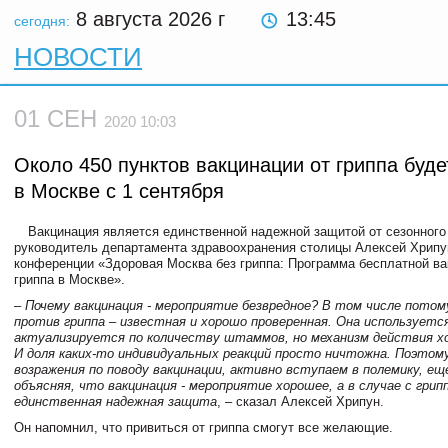
8 августа 2026
г
13:45
сегодня:
НОВОСТИ
01 СЕН
2020 10:03
Около 450 пунктов вакцинации от гриппа буде
в Москве с 1 сентября
Вакцинация является единственной надежной защитой от сезонного
руководитель департамента здравоохранения столицы Алексей Хрипун
конференции «Здоровая Москва без гриппа: Программа бесплатной ва
гриппа в Москве».
– Почему вакцинация - мероприятие безвредное? В том числе потом
против гриппа – известная и хорошо проверенная. Она используется
актуализируется по количеству штаммов, но механизм действия х
И доля каких-то индивидуальных реакций просто ничтожна. Поэтом
возражения по поводу вакцинации, активно вступаем в полемику, ещ
объясняя, что вакцинация - мероприятие хорошее, а в случае с грип
единственная надежная защита
, – сказал Алексей Хрипун.
Он напомнил, что привиться от гриппа смогут все желающие.