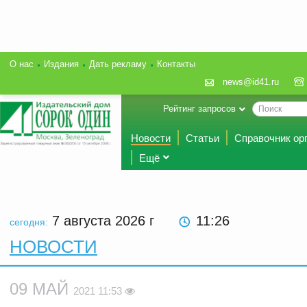
О нас
Издания
Дать рекламу
Контакты
news@id41.ru
Рейтинг запросов
Новости
Статьи
Справочник ор
Ещё
7 августа 2026
г
11:26
сегодня:
НОВОСТИ
09 МАЙ
2021 11:53