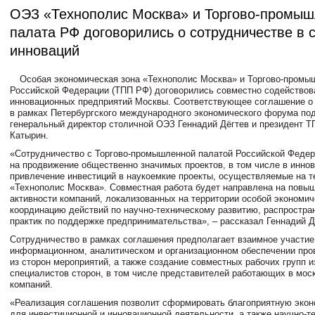
ОЭЗ «Технополис Москва» и Торгово-промы
палата РФ договорились о сотрудничестве в 
инноваций
Особая экономическая зона «Технополис Москва» и Торгово-промы
Российской Федерации (ТПП РФ) договорились совместно содействов
инновационных предприятий Москвы. Соответствующее соглашение о
в рамках Петербургского международного экономического форума по
генеральный директор столичной ОЭЗ
Геннадий Дёгтев
и президент Т
Катырин
.
«Сотрудничество с Торгово-промышленной палатой Российской Федер
на продвижение общественно значимых проектов, в том числе в инно
привлечение инвестиций в наукоемкие проекты, осуществляемые на 
«Технополис Москва». Совместная работа будет направлена на повы
активности компаний, локализованных на территории особой экономич
координацию действий по научно-техническому развитию, распростра
практик по поддержке предпринимательства», – рассказал Геннадий Д
Сотрудничество в рамках соглашения предполагает взаимное участие
информационном, аналитическом и организационном обеспечении пр
из сторон мероприятий, а также создание совместных рабочих групп и
специалистов сторон, в том числе представителей работающих в мос
компаний.
«Реализация соглашения позволит сформировать благоприятную эко
для инвестиционной и инновационной деятельности, а также научно-т