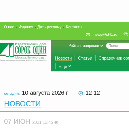
О нас
Издания
Дать рекламу
Контакты
news@id41.ru
Рейтинг запросов
Новости
Статьи
Справочник ор
Ещё
10 августа 2026
г
12 12
сегодня:
НОВОСТИ
07 ИЮН
2021 12:46