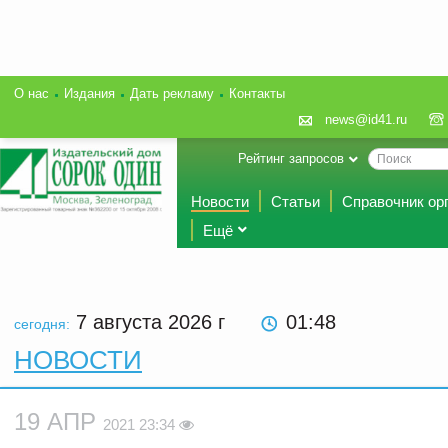
О нас
Издания
Дать рекламу
Контакты
news@id41.ru
Рейтинг запросов
Новости
Статьи
Справочник ор
Ещё
7 августа 2026
г
01:48
сегодня:
НОВОСТИ
19 АПР
2021 23:34