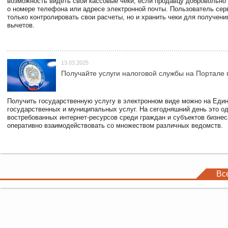
возможность видеть свои кассовые чеки, если продавцу добровольно
о номере телефона или адресе электронной почты. Пользователь сер
только контролировать свои расчеты, но и хранить чеки для получени
вычетов.
13.03.2025
Получайте услуги налоговой службы на Портале 
Получить государственную услугу в электронном виде можно на Еди
государственных и муниципальных услуг. На сегодняшний день это о
востребованных интернет-ресурсов среди граждан и субъектов бизне
оперативно взаимодействовать со множеством различных ведомств.
Вс