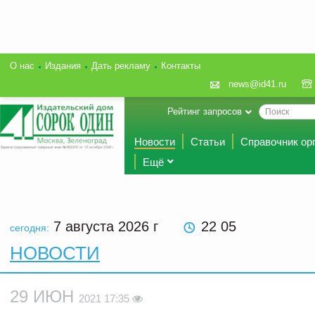
О нас
Издания
Дать рекламу
Контакты
news@id41.ru
Рейтинг запросов
Новости
Статьи
Справочник ор
Ещё
7 августа 2026
г
22 05
сегодня:
НОВОСТИ
29 ИЮН
2021 17:35