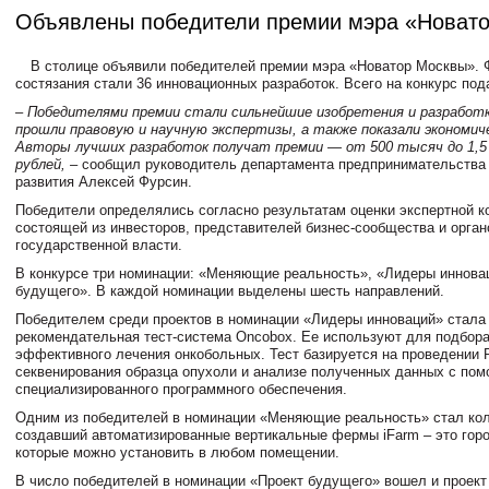
Объявлены победители премии мэра «Новат
В столице объявили победителей премии мэра «Новатор Москвы».
состязания стали 36 инновационных разработок. Всего на конкурс под
– Победителями премии стали сильнейшие изобретения и разработк
прошли правовую и научную экспертизы, а также показали экономич
Авторы лучших разработок получат премии — от 500 тысяч до 1,5
рублей, –
сообщил руководитель департамента предпринимательства 
развития
Алексей Фурсин
.
Победители определялись согласно результатам оценки экспертной к
состоящей из инвесторов, представителей бизнес-сообщества и орган
государственной власти.
В конкурсе три номинации: «Меняющие реальность», «Лидеры иннова
будущего». В каждой номинации выделены шесть направлений.
Победителем среди проектов в номинации «Лидеры инноваций» стала
рекомендательная тест-система Oncobox. Ее используют для подбор
эффективного лечения онкобольных. Тест базируется на проведении 
секвенирования образца опухоли и анализе полученных данных с по
специализированного программного обеспечения.
Одним из победителей в номинации «Меняющие реальность» стал кол
создавший автоматизированные вертикальные фермы iFarm – это гор
которые можно установить в любом помещении.
В число победителей в номинации «Проект будущего» вошел и проект