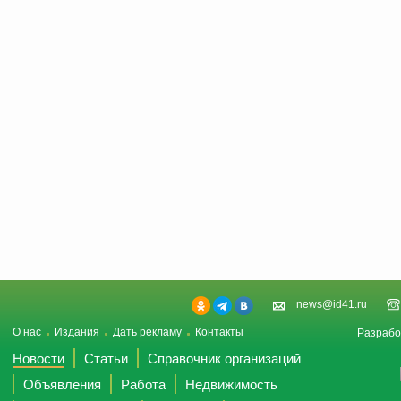
news@id41.ru
О нас
Издания
Дать рекламу
Контакты
Разрабо
Новости
Статьи
Справочник организаций
Объявления
Работа
Недвижимость