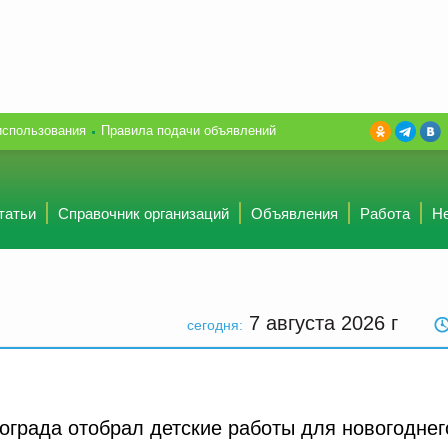
использования
Правила подачи объявлений
татьи
Справочник организаций
Объявления
Работа
Н
7 августа 2026
г
сегодня:
града отобрал детские работы для новогоднег