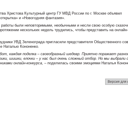
ства Христова Культурный центр ГУ МВД России по г. Москве объявил
 открытка» и «Новогодняя фантазия».
е работы были неповторимыми, необычными и несли свою особую сказо
протяжении нескольких недель трудились, чтобы представить на онлайн
трудники УВД Зеленограда пригласили представителя Общественного сов
ве Наталью Кононенко.
бот, каждая поделка – своеобразный шедевр. Приятно поражает разно
ики, шишки, елочки – у нас был очень сложный отбор. Но мы выбрали
иками онлайн-конкурса,
– поделилась своими эмоциями Наталья Конон
Версия для 