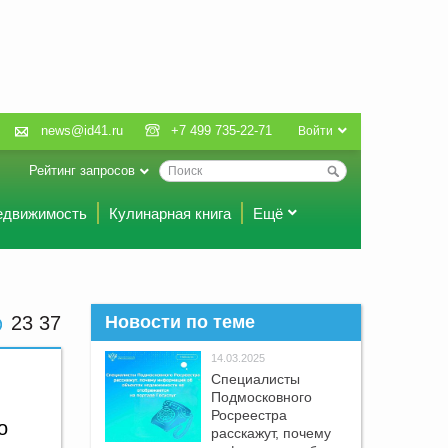
news@id41.ru
+7 499 735-22-71
Войти
Рейтинг запросов
едвижимость
Кулинарная книга
Ещё
23 37
Новости по теме
14.03.2025
Специалисты
Подмосковного
Росреестра
о
расскажут, почему