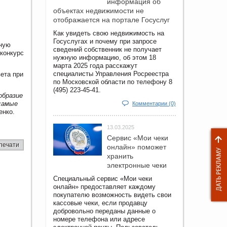
информация об
объектах недвижимости не
отображается на портале Госуслуг
Как увидеть свою недвижимость на
Госуслугах и почему при запросе
чную
сведений собственник не получает
-конкурс
нужную информацию, об этом 18
марта 2025 года расскажут
специалисты Управления Росреестра
ета при
по Московской области по телефону 8
(495) 223-45-41.
образие
 самые
Комментарии (0)
енко.
13.03.2025
Сервис «Мои чеки
печати
онлайн» поможет
хранить
электронные чеки
Специальный сервис «Мои чеки
онлайн» предоставляет каждому
покупателю возможность видеть свои
кассовые чеки, если продавцу
добровольно переданы данные о
номере телефона или адресе