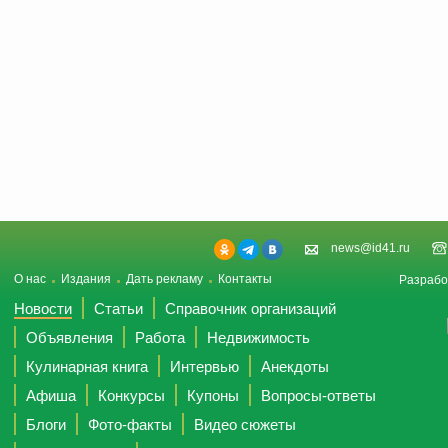
news@id41.ru
О нас
Издания
Дать рекламу
Контакты
Разрабо
Новости
Статьи
Справочник организаций
Объявления
Работа
Недвижимость
Кулинарная книга
Интервью
Анекдоты
Афиша
Конкурсы
Купоны
Вопросы-ответы
Блоги
Фото-факты
Видео сюжеты