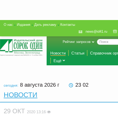
О нас
Издания
Дать рекламу
Контакты
news@id41.ru
Рейтинг запросов
Новости
Статьи
Справочник ор
Ещё
8 августа 2026
г
23 02
сегодня:
НОВОСТИ
29 ОКТ
2020 13:16