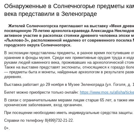
Обнаруженные в Солнечногорье предметы ка
века представили в Зеленограде
Жителей Солнечногорска приглашают на выставку «Меня древн
посвященную 70-летию археолога-краеведа Александра Неклюдо
активное участие в раскопках стоянки древнего человека эпохи 
«Льялово-3», расположенной недалеко от современного поселка
городского округа Солнечногорск.
В экспозиции представлены предметы, в разное время поступившие о
хранение в фонды музея. Среди них примитивные орудия труда и изд
руками людей каменного века, проживавших на археологической стоя
Также на выставке представят экспонаты, относящиеся к гораздо боле
— предметы быта и монеты, найденные археологом в результате разв
деревнях.
Выставка работает до 29 ноября в Музее Зеленограда (ул. Гоголя, д. 1
Билет можно приобрести только онлайн:
https://www.mos.ru/afisha/tick
В связи с ограничительными мерами лицам старше 65 лет, а также 
хронические заболевания, вход органичен.
При посещении необходимо иметь индивидуальные средства защиты.
Справки по телефону 8(499)732-21-22.
0+.