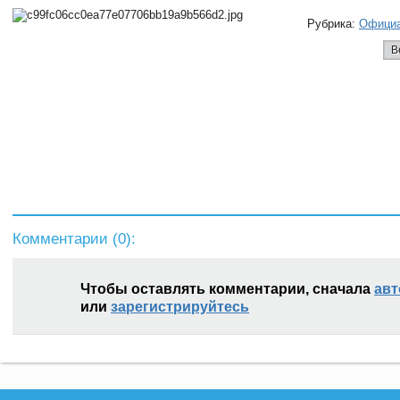
Рубрика:
Офици
В
Комментарии (
0
):
Чтобы оставлять комментарии, сначала
авт
или
зарегистрируйтесь